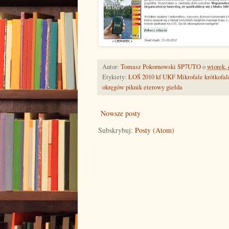
Autor:
Tomasz Pokornowski SP7UTO
o
wtorek, 
Etykiety:
ŁOŚ 2010 kf UKF Mikrofale krótkofal
okręgów piknik eterowy giełda
Nowsze posty
Subskrybuj:
Posty (Atom)