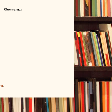
Obserwatorzy
er
.