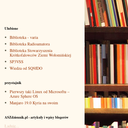
Ulubione
Biblioteka - varia
Biblioteka Radioamatora
Biblioteka Stowarzyszenia
Krótkofalowców Ziemi Wołomińskiej
SP3VSS
Wiedza od SQ9JDO
przystajnik
Pierwszy taki Linux od Microsoftu –
Azure Sphere OS
Manjaro 19.0 Kyria na swoim
ASZdziennik.pl - artykuły i wpisy blogerów
Ładuję...