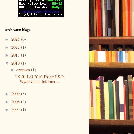
Archiwum bloga
2025
(6)
►
2022
(1)
►
2011
(1)
►
2010
(1)
▼
czerwca
(1)
▼
I.Ś.R: Łoś 2010 Dział: I.Ś.R -
Wydarzenia, informa...
2009
(3)
►
2008
(2)
►
2007
(1)
►