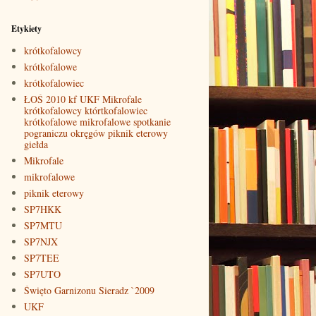
Etykiety
krótkofalowcy
krótkofalowe
krótkofalowiec
ŁOŚ 2010 kf UKF Mikrofale
krótkofalowcy którtkofalowiec
krótkofalowe mikrofalowe spotkanie
pograniczu okręgów piknik eterowy
giełda
Mikrofale
mikrofalowe
piknik eterowy
SP7HKK
SP7MTU
SP7NJX
SP7TEE
SP7UTO
Święto Garnizonu Sieradz `2009
UKF